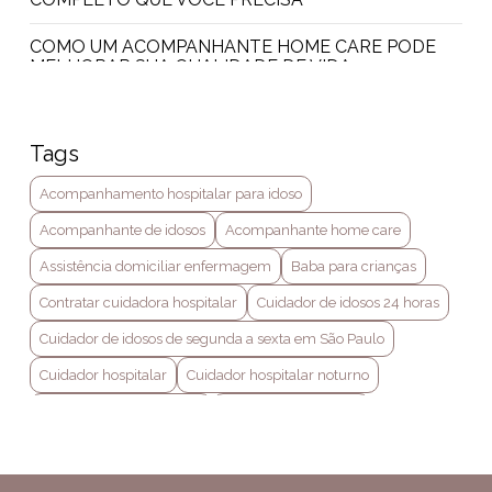
COMO UM ACOMPANHANTE HOME CARE PODE
MELHORAR SUA QUALIDADE DE VIDA
CONTRATAR CUIDADORA HOSPITALAR: GUIA
ESSENCIAL PARA SUA ESCOLHA
Tags
CONTRATAR CUIDADORA HOSPITALAR: GUIA
Acompanhamento hospitalar para idoso
PRÁTICO PARA ESCOLHER A IDEAL
Acompanhante de idosos
Acompanhante home care
CONTRATAR CUIDADORA HOSPITALAR: O QUE
VOCÊ PRECISA SABER
Assistência domiciliar enfermagem
Baba para crianças
Contratar cuidadora hospitalar
Cuidador de idosos 24 horas
CUIDADOR DE IDOSOS 24 HORAS: COMO
ENCONTRAR O PROFISSIONAL IDEAL PARA SUA
Cuidador de idosos de segunda a sexta em São Paulo
FAMÍLIA
Cuidador hospitalar
Cuidador hospitalar noturno
CUIDADOR DE IDOSOS DE SEGUNDA A SEXTA EM
Home care em são paulo
Home care particular
SÃO PAULO: GUIA COMPLETO
Tratamento home care
Técnico de enfermagem domiciliar
CUIDADOR HOSPITALAR NOTURNO: TUDO O QUE
VOCÊ PRECISA SABER PARA ATUAR COM