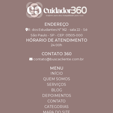
EXCELÊNCIA
CUIDADOR HOSPITALAR: SAIBA COMO ESCOLHER
O PROFISSIONAL IDEAL PARA SUA NECESSIDADE
ENDEREÇO
GUIA COMPLETO PARA ESCOLHER BABÁS
R. dos Estudantes Nº 162 - sala 22 - Sé
CONFIÁVEIS E QUALIFICADAS
São Paulo - SP - CEP: 01505-000
HÓRARIO DE ATENDIMENTO
HOME CARE EM SÃO PAULO: O GUIA COMPLETO
24:00h
QUE VOCÊ PRECISA
CONTATO 360
contato@buscacliente.com.br
HOME CARE PARTICULAR: O QUE VOCÊ PRECISA
SABER PARA ESCOLHER
MENU
INÍCIO
TÉCNICO DE ENFERMAGEM DOMICILIAR: GUIA
QUEM SOMOS
COMPLETO PARA INICIANTES
SERVIÇOS
BLOG
TÉCNICO DE ENFERMAGEM DOMICILIAR: TUDO
DEPOIMENTOS
QUE VOCÊ PRECISA SABER
CONTATO
TRATAMENTO HOME CARE: GUIA COMPLETO
CATEGORIAS
PARA CUIDADOS EM CASA
MAPA DO SITE