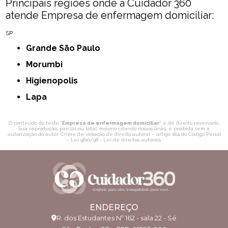
Principais regiões onde a Cuidador 360
atende Empresa de enfermagem domiciliar:
SP
Grande São Paulo
Morumbi
Higienopolis
Lapa
O conteúdo do texto "
Empresa de enfermagem domiciliar
" é de direito reservado.
Sua reprodução, parcial ou total, mesmo citando nossos links, é proibida sem a
autorização do autor. Crime de violação de direito autoral – artigo 184 do Código Penal
–
Lei 9610/98 - Lei de direitos autorais
.
ENDEREÇO
R. dos Estudantes Nº 162 - sala 22 - Sé