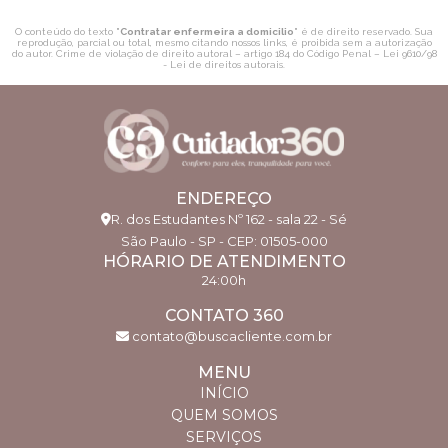
O conteúdo do texto "
Contratar enfermeira a domicilio
" é de direito reservado. Sua
reprodução, parcial ou total, mesmo citando nossos links, é proibida sem a autorização
do autor. Crime de violação de direito autoral – artigo 184 do Código Penal –
Lei 9610/98
- Lei de direitos autorais
.
ENDEREÇO
R. dos Estudantes Nº 162 - sala 22 - Sé
São Paulo - SP - CEP: 01505-000
HÓRARIO DE ATENDIMENTO
24:00h
CONTATO 360
contato@buscacliente.com.br
MENU
INÍCIO
QUEM SOMOS
SERVIÇOS