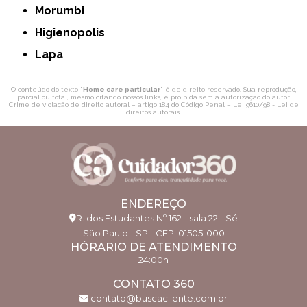
Morumbi
Higienopolis
Lapa
O conteúdo do texto "
Home care particular
" é de direito reservado. Sua reprodução,
parcial ou total, mesmo citando nossos links, é proibida sem a autorização do autor.
Crime de violação de direito autoral – artigo 184 do Código Penal –
Lei 9610/98 - Lei de
direitos autorais
.
ENDEREÇO
R. dos Estudantes Nº 162 - sala 22 - Sé
São Paulo - SP - CEP: 01505-000
HÓRARIO DE ATENDIMENTO
24:00h
CONTATO 360
contato@buscacliente.com.br