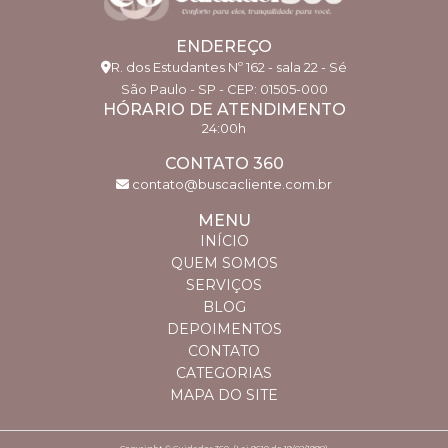
CUIDADOR HOSPITALAR: SAIBA COMO ESCOLHER
O PROFISSIONAL IDEAL PARA SUA NECESSIDADE
ENDEREÇO
GUIA COMPLETO PARA ESCOLHER BABÁS
R. dos Estudantes Nº 162 - sala 22 - Sé
CONFIÁVEIS E QUALIFICADAS
São Paulo - SP - CEP: 01505-000
HÓRARIO DE ATENDIMENTO
HOME CARE EM SÃO PAULO: O GUIA COMPLETO
24:00h
QUE VOCÊ PRECISA
CONTATO 360
contato@buscacliente.com.br
HOME CARE PARTICULAR: O QUE VOCÊ PRECISA
SABER PARA ESCOLHER
MENU
INÍCIO
TÉCNICO DE ENFERMAGEM DOMICILIAR: GUIA
QUEM SOMOS
COMPLETO PARA INICIANTES
SERVIÇOS
BLOG
TÉCNICO DE ENFERMAGEM DOMICILIAR: TUDO
DEPOIMENTOS
QUE VOCÊ PRECISA SABER
CONTATO
TRATAMENTO HOME CARE: GUIA COMPLETO
CATEGORIAS
PARA CUIDADOS EM CASA
MAPA DO SITE