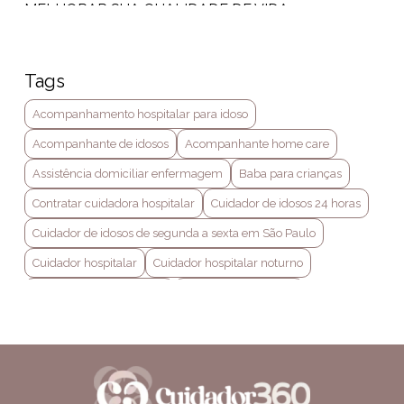
MELHORAR SUA QUALIDADE DE VIDA
CONTRATAR CUIDADORA HOSPITALAR: GUIA
ESSENCIAL PARA SUA ESCOLHA
Tags
CONTRATAR CUIDADORA HOSPITALAR: GUIA
Acompanhamento hospitalar para idoso
PRÁTICO PARA ESCOLHER A IDEAL
Acompanhante de idosos
Acompanhante home care
CONTRATAR CUIDADORA HOSPITALAR: O QUE
VOCÊ PRECISA SABER
Assistência domiciliar enfermagem
Baba para crianças
Contratar cuidadora hospitalar
Cuidador de idosos 24 horas
CUIDADOR DE IDOSOS 24 HORAS: COMO
ENCONTRAR O PROFISSIONAL IDEAL PARA SUA
Cuidador de idosos de segunda a sexta em São Paulo
FAMÍLIA
Cuidador hospitalar
Cuidador hospitalar noturno
CUIDADOR DE IDOSOS DE SEGUNDA A SEXTA EM
Home care em são paulo
Home care particular
SÃO PAULO: GUIA COMPLETO
Tratamento home care
Técnico de enfermagem domiciliar
CUIDADOR HOSPITALAR NOTURNO: TUDO O QUE
VOCÊ PRECISA SABER PARA ATUAR COM
EXCELÊNCIA